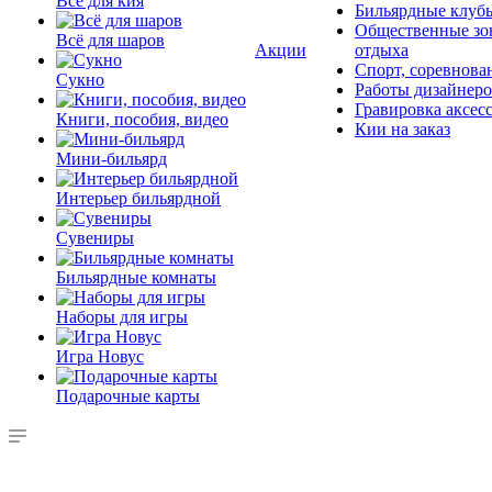
Всё для кия
Бильярдные клуб
Общественные зо
Всё для шаров
Акции
отдыха
Спорт, соревнова
Сукно
Работы дизайнер
Гравировка аксес
Книги, пособия, видео
Кии на заказ
Мини-бильярд
Интерьер бильярдной
Сувениры
Бильярдные комнаты
Наборы для игры
Игра Новус
Подарочные карты