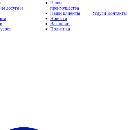
ы
Наши
ны досуга и
преимущества
Наши клиенты
Услуги
Контакты
ния
Новости
ов
Вакансии
суаров
Политика